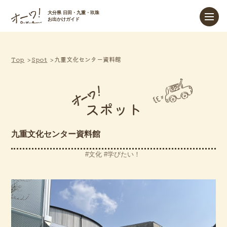
大分県 日田・九重・玖珠
お出かけガイド
Top
Spot
九重文化センター資料館
スポット
九重文化センター資料館
文化
学びたい！