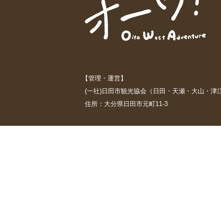
【管理・運営】
(一社)日田市観光協会（日田・天瀬・大山・津
住所：大分県日田市元町11-3
【プライバシーポリシー】
https://oidehita.com/privacy-policy
【免責事項】
当サイトに掲載されている情報に関しては万
行う一切の行為及び、利用者が当サイトにア
また、当サイトから日田市観光協会以外が管