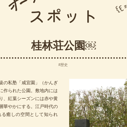
スポット
桂林荘公園￼
歴史
級の私塾「咸宜園」（かんぎ
に作られた公園。敷地内には
り、紅葉シーズンには赤や黄
層華やかにする。江戸時代の
れる癒しの空間として知られ