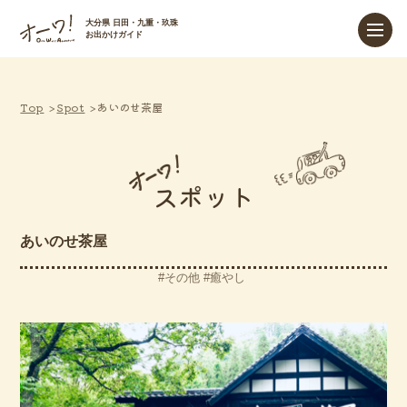
大分県 日田・九重・玖珠
お出かけガイド
Top
Spot
あいのせ茶屋
スポット
あいのせ茶屋
その他
癒やし