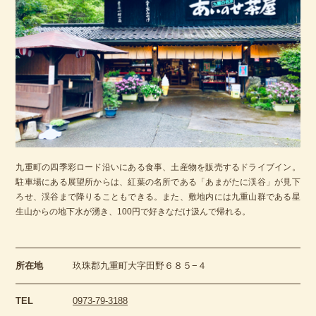
九重町の四季彩ロード沿いにある食事、土産物を販売するドライブイン。
駐車場にある展望所からは、紅葉の名所である「あまがたに渓谷」が見下
ろせ、渓谷まで降りることもできる。また、敷地内には九重山群である星
生山からの地下水が湧き、100円で好きなだけ汲んで帰れる。
所在地
玖珠郡九重町大字田野６８５−４
TEL
0973-79-3188