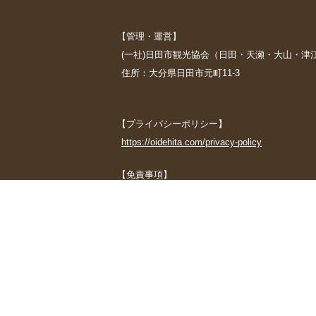
【管理・運営】
(一社)日田市観光協会（日田・天瀬・大山・津
住所：大分県日田市元町11-3
【プライバシーポリシー】
https://oidehita.com/privacy-policy
【免責事項】
当サイトに掲載されている情報に関しては万
行う一切の行為及び、利用者が当サイトにア
また、当サイトから日田市観光協会以外が管
については、日田市観光協会が管理、運営す
すのでご了承ください。 なお、当サイトは、
了承ください。