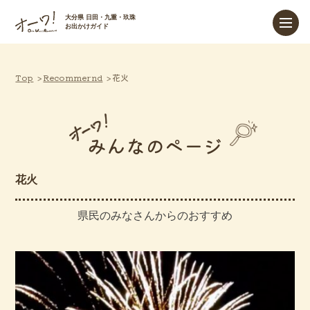
大分県 日田・九重・玖珠
お出かけガイド
Top
Recommernd
花火
みんなのページ
花火
県民のみなさんからのおすすめ