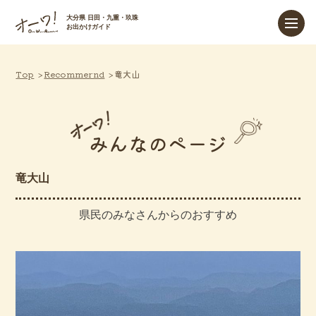
大分県 日田・九重・玖珠
お出かけガイド
Top
Recommernd
竜大山
みんなのページ
竜大山
県民のみなさんからのおすすめ