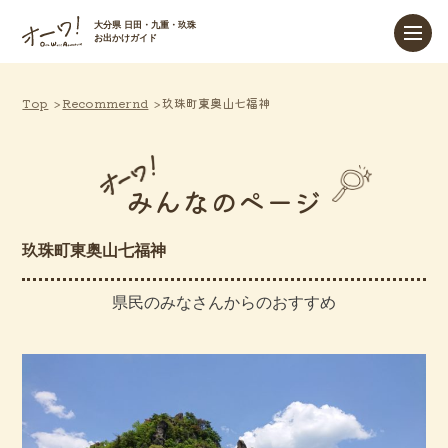
大分県 日田・九重・玖珠
お出かけガイド
Top
Recommernd
玖珠町東奥山七福神
みんなのページ
玖珠町東奥山七福神
県民のみなさんからのおすすめ