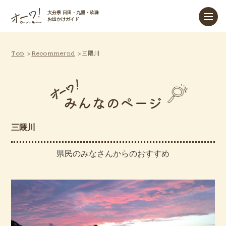
大分県 日田・九重・玖珠
お出かけガイド
Top
Recommernd
三隈川
みんなのページ
三隈川
県民のみなさんからのおすすめ