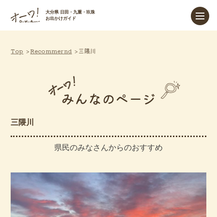
大分県 日田・九重・玖珠
お出かけガイド
Top
Recommernd
三隈川
みんなのページ
三隈川
県民のみなさんからのおすすめ