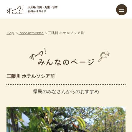
大分県 日田・九重・玖珠
お出かけガイド
Top
Recommernd
三隈川 ホテルソシア前
みんなのページ
三隈川 ホテルソシア前
県民のみなさんからのおすすめ