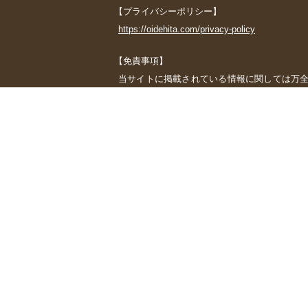
【プライバシーポリシー】
https://oidehita.com/privacy-policy
【免責事項】
当サイトに掲載されている情報に関しては万
行う一切の行為及び、利用者が当サイトにア
また、当サイトから日田市観光協会以外が管
については、日田市観光協会が管理、運営す
すのでご了承ください。 なお、当サイトは、
了承ください。
Copyright©Oita West Adventure All Rights Reserved.