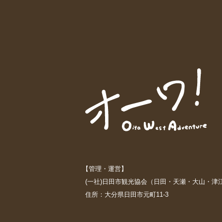
【管理・運営】
(一社)日田市観光協会（日田・天瀬・大山・津
住所：大分県日田市元町11-3