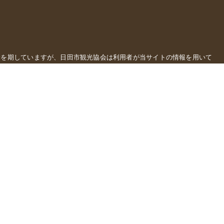
全を期していますが、日田市観光協会は利用者が当サイトの情報を用いて
クセスしたために被った損害、損失に関しては一切の責任を負いません。
理しているホームページにリンクしている場合、リンク先のホームページ
るものではありませんので、その内容についても一切の責任を負いかねま
予告なしに内容を変更または削除する場合がありますので、あらかじめご