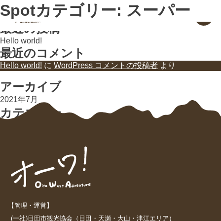
検索
Spotカテゴリー:
スーパー
大分県 日田・九重・玖珠
検索
お出かけガイド
最近の投稿
Hello world!
最近のコメント
Hello world!
に
WordPress コメントの投稿者
より
アーカイブ
2021年7月
カテゴリー
未分類
【管理・運営】
(一社)日田市観光協会（日田・天瀬・大山・津江エリア）