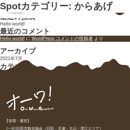
検索
Spotカテゴリー:
からあげ
大分県 日田・九重・玖珠
検索
お出かけガイド
最近の投稿
Hello world!
最近のコメント
Hello world!
に
WordPress コメントの投稿者
より
アーカイブ
2021年7月
カテゴリー
未分類
【管理・運営】
(一社)日田市観光協会（日田・天瀬・大山・津江エリア）