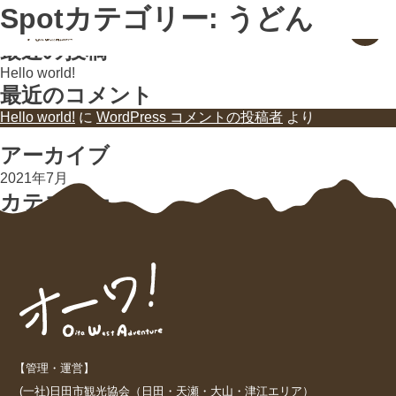
検索
Spotカテゴリー:
うどん
大分県 日田・九重・玖珠
検索
お出かけガイド
最近の投稿
Hello world!
最近のコメント
Hello world!
に
WordPress コメントの投稿者
より
アーカイブ
2021年7月
カテゴリー
未分類
【管理・運営】
(一社)日田市観光協会（日田・天瀬・大山・津江エリア）