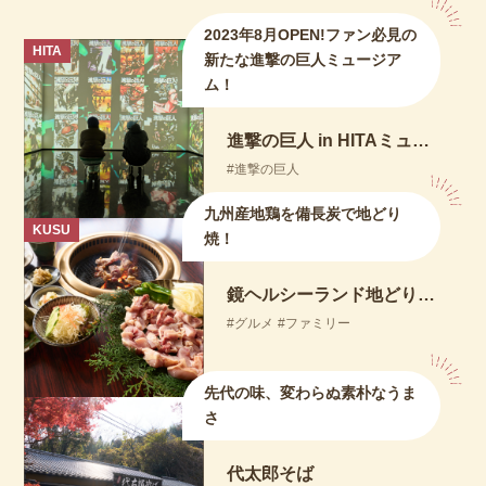
2023年8月OPEN!ファン必見の
HITA
新たな進撃の巨人ミュージア
ム！
進撃の巨人 in HITAミュージアム ANNEX
進撃の巨人
九州産地鶏を備長炭で地どり
KUSU
焼！
鏡ヘルシーランド地どり茶屋
グルメ
ファミリー
先代の味、変わらぬ素朴なうま
さ
代太郎そば