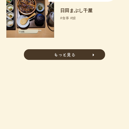
日田まぶし千屋
食事
鰻
もっと見る