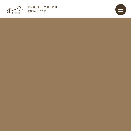
大分県 日田・九重・玖珠
お出かけガイド