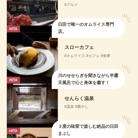
グルメ
日田で唯一のオムライス専門
HITA
店。
スローカフェ
オムライス
カフェ
食事
川のせせらぎを聞きながら半露
HITA
天風呂で心と身体を癒す！
せんらく温泉
温泉
癒やし
３度の味変で楽しむ絶品の日田
HITA
まぶし