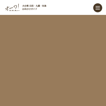
大分県 日田・九重・玖珠
お出かけガイド