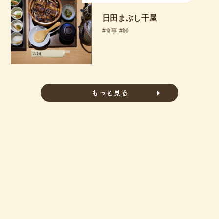
日田まぶし千屋
食事
鰻
もっと見る