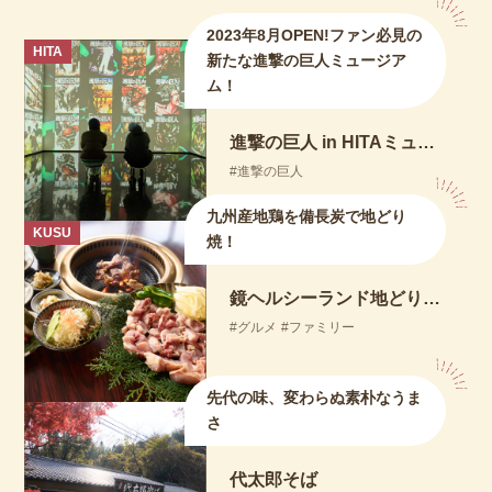
2023年8月OPEN!ファン必見の
HITA
新たな進撃の巨人ミュージア
ム！
進撃の巨人 in HITAミュージアム ANNEX
進撃の巨人
九州産地鶏を備長炭で地どり
KUSU
焼！
鏡ヘルシーランド地どり茶屋
グルメ
ファミリー
先代の味、変わらぬ素朴なうま
さ
代太郎そば