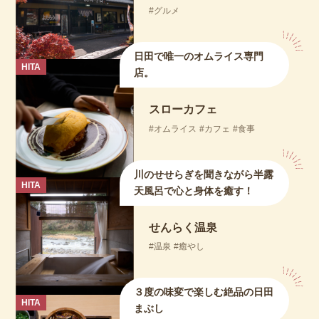
グルメ
日田で唯一のオムライス専門
HITA
店。
スローカフェ
オムライス
カフェ
食事
川のせせらぎを聞きながら半露
HITA
天風呂で心と身体を癒す！
せんらく温泉
温泉
癒やし
３度の味変で楽しむ絶品の日田
HITA
まぶし