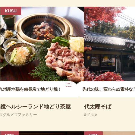
KUSU
九州産地鶏を備長炭で地どり焼！
先代の味、変わらぬ素朴な
鏡ヘルシーランド地どり茶屋
代太郎そば
グルメ
ファミリー
グルメ