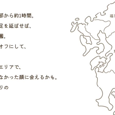
部から約1時間。
足を延ばせば、
園。
オフにして、
。
エリアで、
なかった顔に会えるかも。
りの