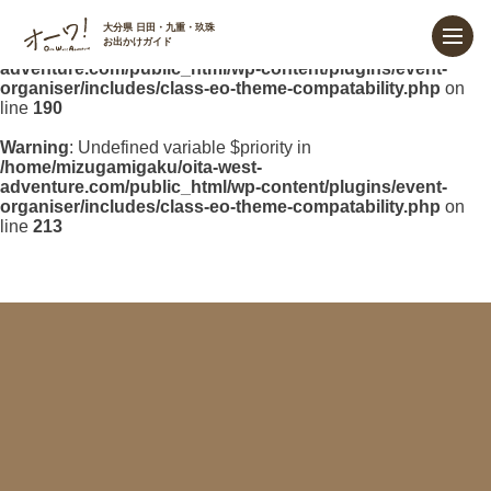
Warning
: Undefined variable $priority in
大分県 日田・九重・玖珠
お出かけガイド
/home/mizugamigaku/oita-west-
adventure.com/public_html/wp-content/plugins/event-
organiser/includes/class-eo-theme-compatability.php
on
line
190
Warning
: Undefined variable $priority in
/home/mizugamigaku/oita-west-
adventure.com/public_html/wp-content/plugins/event-
organiser/includes/class-eo-theme-compatability.php
on
line
213