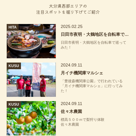
大分県西部エリアの
注目スポットを掘り下げてご紹介
2025.02.25
HITA
日田市夜明・大鶴地区を自転車で巡ってみた！
日田市夜明・大鶴地区を自転車で巡って
みた！
2024.09.11
KUSU
月イチ機関庫マルシェ
「豊後森機関庫公園」で行われている
「月イチ機関庫マルシェ」に行ってみ
た！
2024.09.11
KUSU
佐々木農園
標高５００ｍで梨狩り体験
佐々木農園