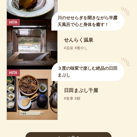
川のせせらぎを聞きながら半露
HITA
天風呂で心と身体を癒す！
せんらく温泉
温泉
癒やし
３度の味変で楽しむ絶品の日田
HITA
まぶし
日田まぶし千屋
食事
鰻