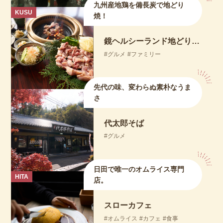
九州産地鶏を備長炭で地どり
KUSU
焼！
鏡ヘルシーランド地どり茶屋
グルメ
ファミリー
先代の味、変わらぬ素朴なうま
さ
代太郎そば
グルメ
日田で唯一のオムライス専門
HITA
店。
スローカフェ
オムライス
カフェ
食事